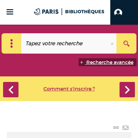
Recherche avancée
Comment s'inscrire ?
Lien
perma
Envo