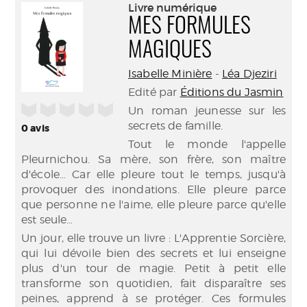
(Nouve
Livre numérique
par
fenêtr
MES FORMULES
mail
MAGIQUES
Isabelle Minière
-
Léa Djeziri
Edité par
Éditions du Jasmin
/5
Un roman jeunesse sur les
secrets de famille.
0
avis
Tout le monde l'appelle
Pleurnichou. Sa mère, son frère, son maître
d'école… Car elle pleure tout le temps, jusqu'à
provoquer des inondations. Elle pleure parce
que personne ne l'aime, elle pleure parce qu'elle
est seule…
Un jour, elle trouve un livre : L'Apprentie Sorcière,
qui lui dévoile bien des secrets et lui enseigne
plus d'un tour de magie. Petit à petit elle
transforme son quotidien, fait disparaître ses
peines, apprend à se protéger. Ces formules