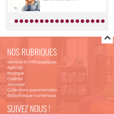
NOS RUBRIQUES
Services & infos pratiques
Agenda
Musique
Cinéma
Jeunesse
Collections patrimoniales
Bibliothèque numérique
SUIVEZ NOUS !