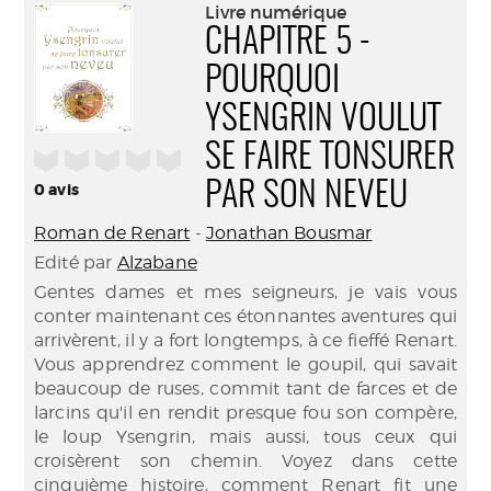
(Nouve
Livre numérique
par
fenêtr
CHAPITRE 5 -
mail
POURQUOI
YSENGRIN VOULUT
SE FAIRE TONSURER
/5
PAR SON NEVEU
0
avis
Roman de Renart
-
Jonathan Bousmar
Edité par
Alzabane
Gentes dames et mes seigneurs, je vais vous
conter maintenant ces étonnantes aventures qui
arrivèrent, il y a fort longtemps, à ce fieffé Renart.
Vous apprendrez comment le goupil, qui savait
beaucoup de ruses, commit tant de farces et de
larcins qu'il en rendit presque fou son compère,
le loup Ysengrin, mais aussi, tous ceux qui
croisèrent son chemin. Voyez dans cette
cinquième histoire, comment Renart fit une