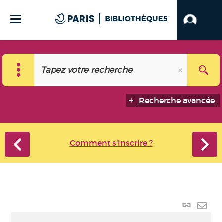
Recherche avancée
Comment s'inscrire ?
Lien
perma
Envo