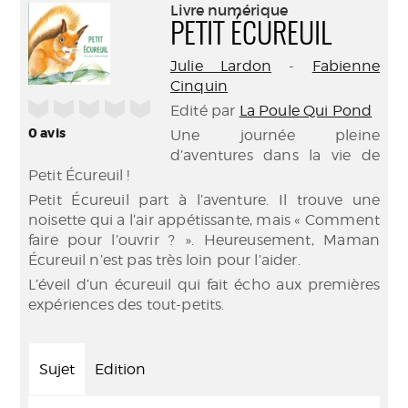
(Nouve
Livre numérique
par
fenêtr
PETIT ÉCUREUIL
mail
Julie Lardon
-
Fabienne
Cinquin
/5
Edité par
La Poule Qui Pond
0
avis
Une journée pleine
d’aventures dans la vie de
Petit Écureuil !
Petit Écureuil part à l’aventure. Il trouve une
noisette qui a l’air appétissante, mais « Comment
faire pour l’ouvrir ? ». Heureusement, Maman
Écureuil n’est pas très loin pour l’aider.
L’éveil d’un écureuil qui fait écho aux premières
expériences des tout-petits.
Sujet
Edition