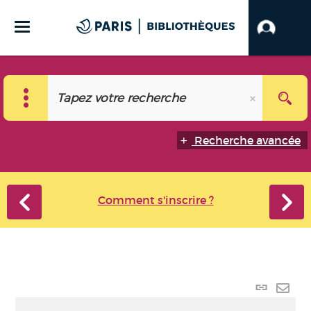
Recherche avancée
Comment s'inscrire ?
Lien
perma
Envo