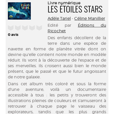
(Nouve
Livre numérique
par
fenêtr
LES ÉTOILES STARS
mail
Adèle Tariel
-
Céline Manillier
Edité par
Éditions du
/5
Ricochet
0
avis
Des enfants décollent de la
terre dans une espèce de
navette en forme de planète vitrée dont on
devine qu'elle contient notre monde en modèle
réduit. Ils vont à la découverte de l'espace et de
ses merveilles. Ils croisent aussi bien le monde
présent, que le passé et que le futur angoissant
de notre galaxie.
Dans cet album très coloré et sous la forme
d'une aventure, voilà un documentaire
accessible à tous : les petits y trouveront des
illustrations pleines de couleurs et s'amuseront à
retrouver à chaque page le vaisseau des
explorateurs, tandis que les plus grands