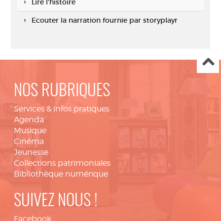
Lire l'histoire
Ecouter la narration fournie par storyplayr
NOS RUBRIQUES
Services & infos pratiques
Agenda
Musique
Cinéma
Jeunesse
Collections patrimoniales
Bibliothèque numérique
SUIVEZ NOUS !
Facebook