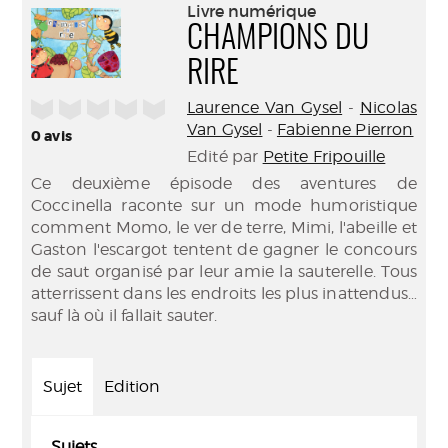
(Nouve
Livre numérique
par
fenêtr
CHAMPIONS DU
mail
RIRE
/5
Laurence Van Gysel
-
Nicolas
Van Gysel
-
Fabienne Pierron
0
avis
Edité par
Petite Fripouille
Ce deuxième épisode des aventures de
Coccinella raconte sur un mode humoristique
comment Momo, le ver de terre, Mimi, l'abeille et
Gaston l'escargot tentent de gagner le concours
de saut organisé par leur amie la sauterelle. Tous
atterrissent dans les endroits les plus inattendus…
sauf là où il fallait sauter.
Sujet
Edition
Sujets