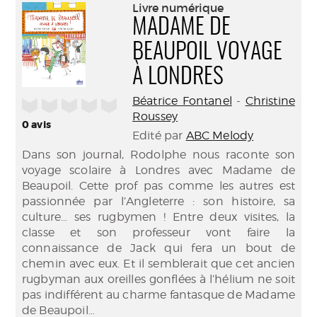
(Nouve
Livre numérique
par
fenêtr
MADAME DE
mail
BEAUPOIL VOYAGE
À LONDRES
Béatrice Fontanel
-
Christine
/5
Roussey
0
avis
Edité par
ABC Melody
Dans son journal, Rodolphe nous raconte son
voyage scolaire à Londres avec Madame de
Beaupoil. Cette prof pas comme les autres est
passionnée par l’Angleterre : son histoire, sa
culture… ses rugbymen ! Entre deux visites, la
classe et son professeur vont faire la
connaissance de Jack qui fera un bout de
chemin avec eux. Et il semblerait que cet ancien
rugbyman aux oreilles gonflées à l’hélium ne soit
pas indifférent au charme fantasque de Madame
de Beaupoil…