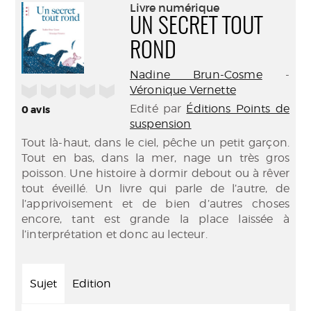
(Nouve
Livre numérique
par
fenêtr
UN SECRET TOUT
mail
ROND
Nadine Brun-Cosme
-
/5
Véronique Vernette
Edité par
Éditions Points de
0
avis
suspension
Tout là-haut, dans le ciel, pêche un petit garçon.
Tout en bas, dans la mer, nage un très gros
poisson. Une histoire à dormir debout ou à rêver
tout éveillé. Un livre qui parle de l’autre, de
l’apprivoisement et de bien d’autres choses
encore, tant est grande la place laissée à
l’interprétation et donc au lecteur.
Sujet
Edition