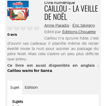
(Nouve
Livre numérique
par
fenêtr
CAILLOU - LA VEILLE
mail
DE NOËL
Anne Paradis
-
Éric Sévigny
/5
Edité par
Éditions Chouette
0
avis
Caillou n'a qu'une hâte, c'est
d'ouvrir ses cadeaux. Il planifie même de rester
éveillé toute la nuit pour assister au passage du
père Noël. Mais cela s'avère un peu plus difficile
que prévu...
Ce livre est aussi disponible en anglais :
Caillou waits for Santa
.
Sujet
Edition
Sujets