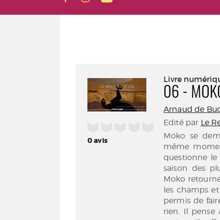
Livre numériq
06 - MOKO
Arnaud de Bu
Edité par
Le R
/5
Moko se dema
0
avis
même moment s
questionne le 
saison des pl
Moko retourne 
les champs et 
permis de fai
rien. Il pense 