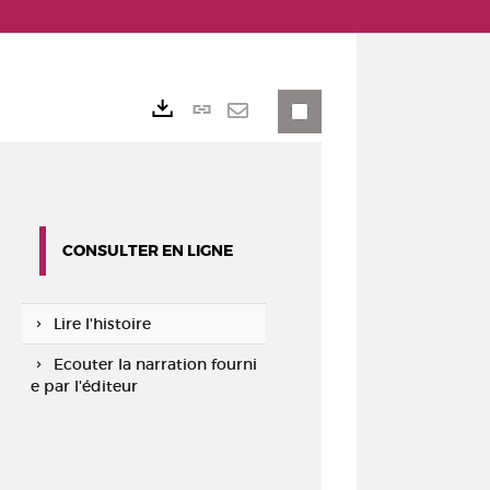
Lien
Exports
permanent
Envoyer
(Nouvelle
par
fenêtre)
mail
CONSULTER EN LIGNE
Lire l'histoire
Ecouter la narration fourni
e par l'éditeur