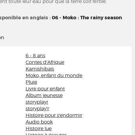
ent toute leur eau pour que la terre soit fertile.
isponible en anglais :
06 - Moko : The rainy season
on
6 - 8 ans
Contes d'Afrique
Kamishibaïs
Moko, enfant du monde
Pluie
Livre pour enfant
Album jeunesse
storyplayr
storyplay'r
Histoire pour s'endormir
Audio book
Histoire lue