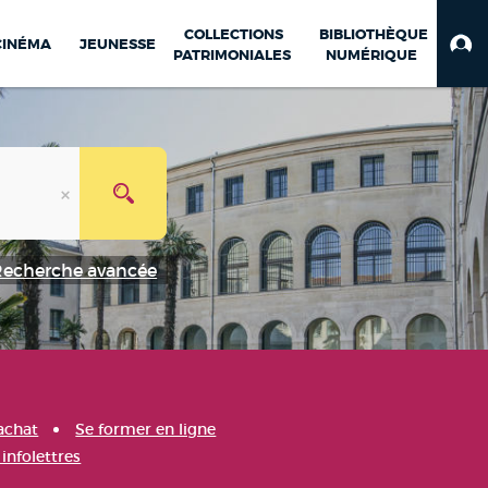
COLLECTIONS
BIBLIOTHÈQUE
CINÉMA
JEUNESSE
PATRIMONIALES
NUMÉRIQUE
Recherche avancée
achat
Se former en ligne
infolettres