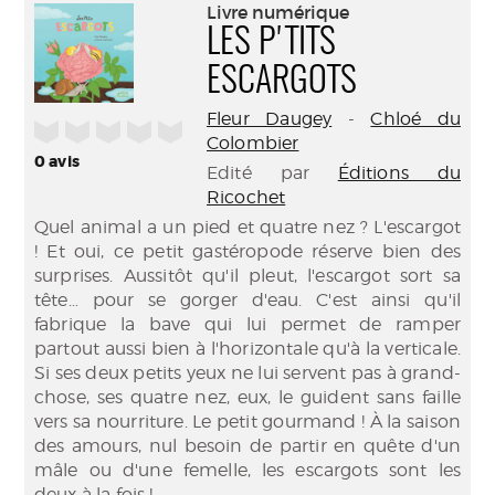
(Nouve
Livre numérique
par
fenêtr
LES P'TITS
mail
ESCARGOTS
Fleur Daugey
-
Chloé du
/5
Colombier
0
avis
Edité par
Éditions du
Ricochet
Quel animal a un pied et quatre nez ? L'escargot
! Et oui, ce petit gastéropode réserve bien des
surprises. Aussitôt qu'il pleut, l'escargot sort sa
tête… pour se gorger d'eau. C'est ainsi qu'il
fabrique la bave qui lui permet de ramper
partout aussi bien à l'horizontale qu'à la verticale.
Si ses deux petits yeux ne lui servent pas à grand-
chose, ses quatre nez, eux, le guident sans faille
vers sa nourriture. Le petit gourmand ! À la saison
des amours, nul besoin de partir en quête d'un
mâle ou d'une femelle, les escargots sont les
deux à la fois !