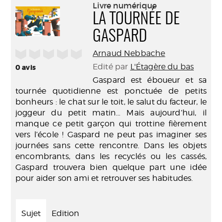
(Nouve
Livre numérique
par
fenêtr
LA TOURNÉE DE
mail
GASPARD
/5
Arnaud Nebbache
Edité par
L'Étagère du bas
0
avis
Gaspard est éboueur et sa
tournée quotidienne est ponctuée de petits
bonheurs : le chat sur le toit, le salut du facteur, le
joggeur du petit matin… Mais aujourd’hui, il
manque ce petit garçon qui trottine fièrement
vers l’école ! Gaspard ne peut pas imaginer ses
journées sans cette rencontre. Dans les objets
encombrants, dans les recyclés ou les cassés,
Gaspard trouvera bien quelque part une idée
pour aider son ami et retrouver ses habitudes.
Sujet
Edition