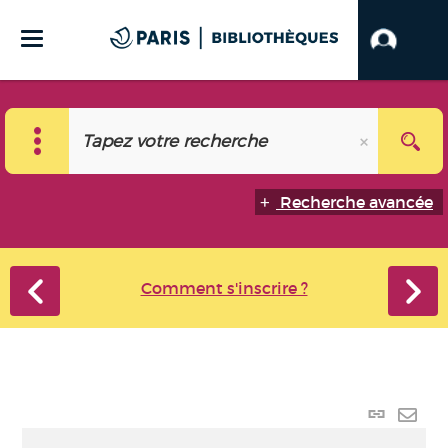
Recherche avancée
Comment s'inscrire ?
Lien
perma
Envo