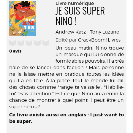
(Nouve
Livre numérique
par
fenêtr
JE SUIS SUPER
mail
NINO !
Andrew Katz
-
Tony Luzano
Edité par
CrackBoom! Livres
/5
Un beau matin, Nino trouve
0
avis
un masque qui lui donne de
formidables pouvoirs. Il a très
hâte de se lancer dans l'action ! Mais personne
ne le laisse mettre en pratique toutes les idées
qu'il a en tête. À la place, tout le monde lui dit
des choses comme "range ta vaisselle". "Habille-
toi"."Fais attention!" Est-ce que Nino aura enfin la
chance de montrer à quel point il peut être un
super héros ?
Ce livre existe aussi en anglais :
I just want to
be super
.