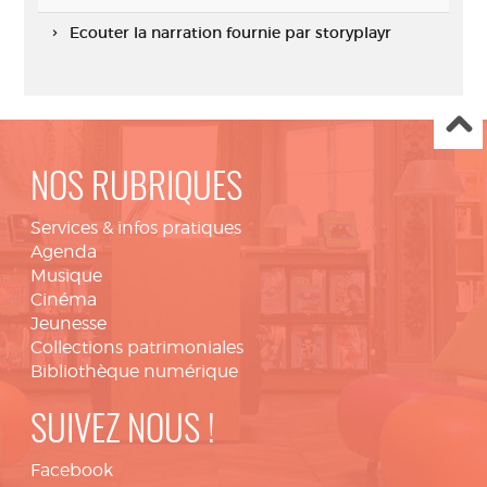
Ecouter la narration fournie par storyplayr
NOS RUBRIQUES
Services & infos pratiques
Agenda
Musique
Cinéma
Jeunesse
Collections patrimoniales
Bibliothèque numérique
SUIVEZ NOUS !
Facebook