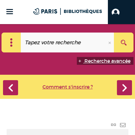
Recherche avancée
Comment s'inscrire ?
Lien
perma
Envo