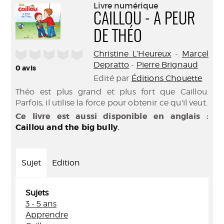
(Nouve
Livre numérique
par
fenêtr
CAILLOU - A PEUR
mail
DE THÉO
/5
Christine L’Heureux
-
Marcel
Depratto
-
Pierre Brignaud
0
avis
Edité par
Éditions Chouette
Théo est plus grand et plus fort que Caillou.
Parfois, il utilise la force pour obtenir ce qu'il veut.
Ce livre est aussi disponible en anglais :
Caillou and the big bully
.
Sujet
Edition
Sujets
3 - 5 ans
Apprendre