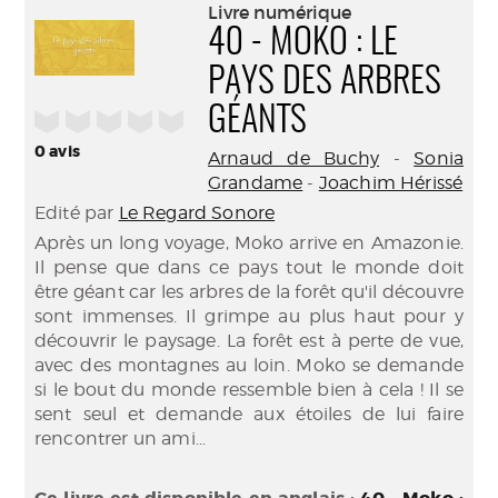
(Nouve
Livre numérique
par
fenêtr
40 - MOKO : LE
mail
PAYS DES ARBRES
GÉANTS
/5
0
avis
Arnaud de Buchy
-
Sonia
Grandame
-
Joachim Hérissé
Edité par
Le Regard Sonore
Après un long voyage, Moko arrive en Amazonie.
Il pense que dans ce pays tout le monde doit
être géant car les arbres de la forêt qu'il découvre
sont immenses. Il grimpe au plus haut pour y
découvrir le paysage. La forêt est à perte de vue,
avec des montagnes au loin. Moko se demande
si le bout du monde ressemble bien à cela ! Il se
sent seul et demande aux étoiles de lui faire
rencontrer un ami...