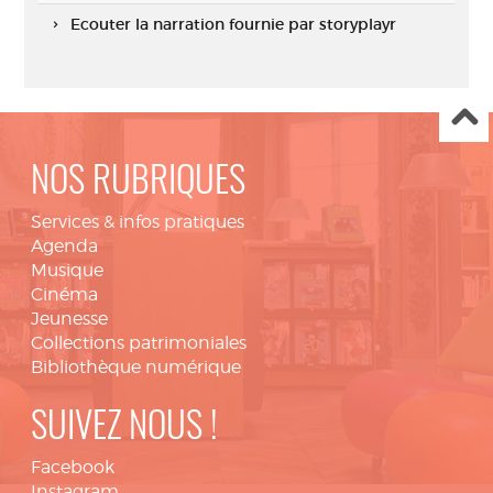
Ecouter la narration fournie par storyplayr
NOS RUBRIQUES
Services & infos pratiques
Agenda
Musique
Cinéma
Jeunesse
Collections patrimoniales
Bibliothèque numérique
SUIVEZ NOUS !
Facebook
Instagram