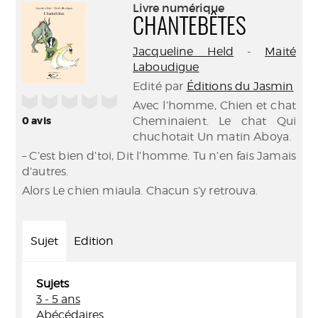
(Nouve
Livre numérique
par
fenêtr
CHANTEBÊTES
mail
Jacqueline Held
-
Maité
Laboudigue
Edité par
Éditions du Jasmin
/5
Avec l’homme, Chien et chat
0
avis
Cheminaient. Le chat Qui
chuchotait Un matin Aboya.
– C’est bien d’toi, Dit l’homme. Tu n’en fais Jamais
d’autres.
Alors Le chien miaula. Chacun s’y retrouva.
Sujet
Edition
Sujets
3 - 5 ans
Abécédaires