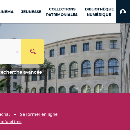
COLLECTIONS
BIBLIOTHÈQUE
CINÉMA
JEUNESSE
PATRIMONIALES
NUMÉRIQUE
Recherche avancée
achat
Se former en ligne
infolettres