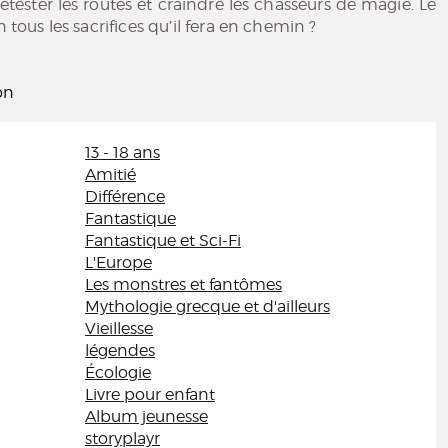
tester les routes et craindre les chasseurs de magie. Le
en tous les sacrifices qu’il fera en chemin ?
on
13 - 18 ans
Amitié
Différence
Fantastique
Fantastique et Sci-Fi
L'Europe
Les monstres et fantômes
Mythologie grecque et d'ailleurs
Vieillesse
légendes
Écologie
Livre pour enfant
Album jeunesse
storyplayr