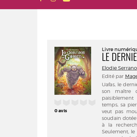
Livre numériq
LE DERNI
Elodie Serran
Edité par
Mage
Uafas, le dern
son maître d
paisiblement
/5
temps, sa pierr
0
avis
veut pas mour
soudain dotée 
à la recherc
Seulement, le