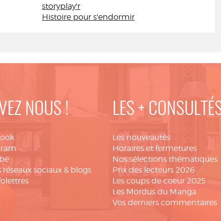
storyplay'r
Histoire pour s'endormir
VEZ NOUS !
LES + CONSULTÉ
book
Les nouveautés
gram
Horaires et fermetures
be
Nos sélections thématiques
 réseaux sociaux & blogs
Prix des lecteurs 2026
folettres
Les coups de coeur 2025
Les Mordus du Manga
Vos derniers commentaires