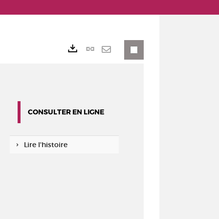
Lien
Exports
permanent
Envoyer
(Nouvelle
par
fenêtre)
mail
CONSULTER EN LIGNE
Lire l'histoire