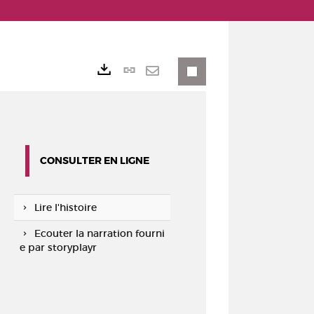
Lien
Exports
permanent
Envoyer
(Nouvelle
par
fenêtre)
mail
CONSULTER EN LIGNE
Lire l'histoire
Ecouter la narration fourni
e par storyplayr