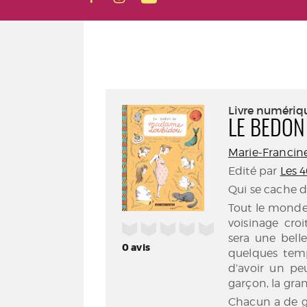
Livre numériq
LE BEDON
Marie-Francin
Edité par
Les 
Qui se cache 
Tout le monde 
voisinage cro
/5
sera une belle
0
avis
quelques temp
d’avoir un pe
garçon, la gran
Chacun a de gr