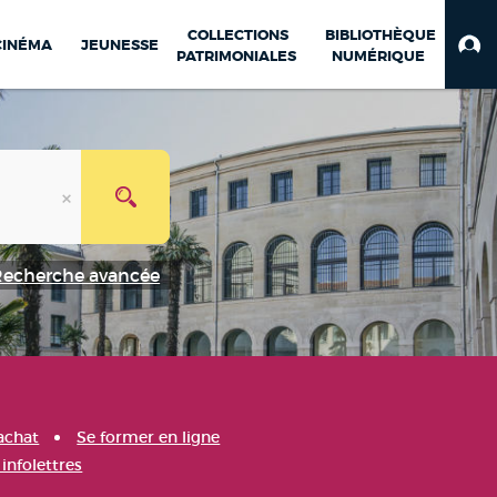
COLLECTIONS
BIBLIOTHÈQUE
CINÉMA
JEUNESSE
PATRIMONIALES
NUMÉRIQUE
Recherche avancée
achat
Se former en ligne
infolettres