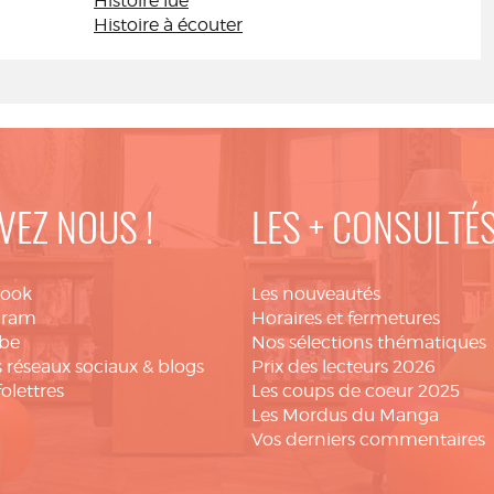
Histoire lue
Histoire à écouter
VEZ NOUS !
LES + CONSULTÉ
book
Les nouveautés
gram
Horaires et fermetures
be
Nos sélections thématiques
 réseaux sociaux & blogs
Prix des lecteurs 2026
folettres
Les coups de coeur 2025
Les Mordus du Manga
Vos derniers commentaires