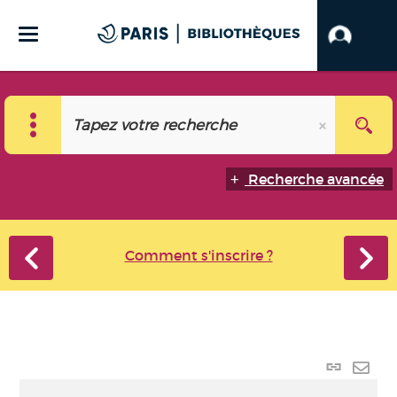
Recherche avancée
Comment s'inscrire ?
Lien
perma
Envo