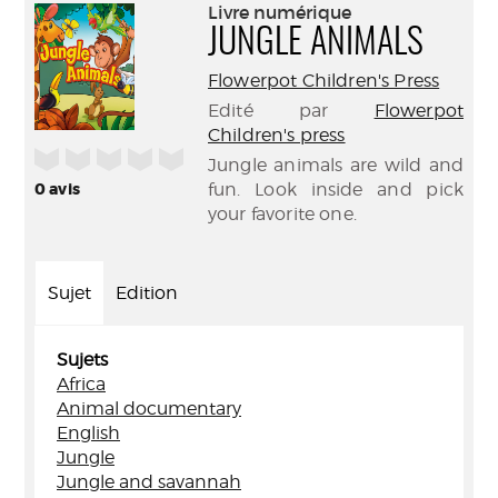
(Nouve
Livre numérique
par
fenêtr
JUNGLE ANIMALS
mail
Flowerpot Children's Press
Edité par
Flowerpot
Children's press
/5
Jungle animals are wild and
0
avis
fun. Look inside and pick
your favorite one.
Sujet
Edition
Sujets
Africa
Animal documentary
English
Jungle
Jungle and savannah