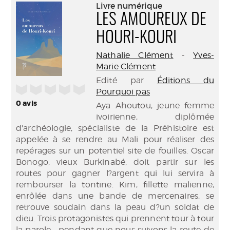
(Nouve
Livre numérique
par
fenêtr
LES AMOUREUX DE
mail
HOURI-KOURI
Nathalie Clément
-
Yves-
Marie Clément
Edité par
Éditions du
/5
Pourquoi pas
0
avis
Aya Ahoutou, jeune femme
ivoirienne, diplômée
d'archéologie, spécialiste de la Préhistoire est
appelée à se rendre au Mali pour réaliser des
repérages sur un potentiel site de fouilles. Oscar
Bonogo, vieux Burkinabé, doit partir sur les
routes pour gagner l?argent qui lui servira à
rembourser la tontine. Kim, fillette malienne,
enrôlée dans une bande de mercenaires, se
retrouve soudain dans la peau d?un soldat de
dieu. Trois protagonistes qui prennent tour à tour
la parole... pendant que nous suivons la route de