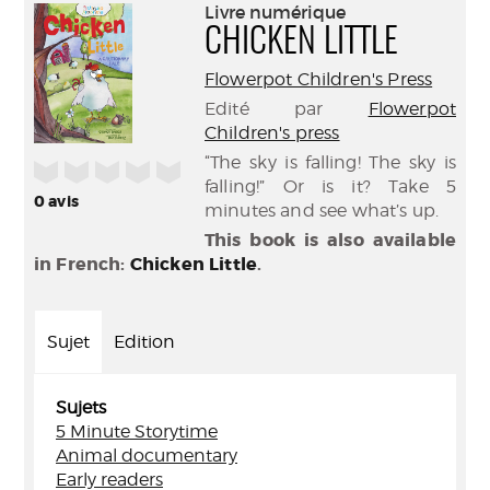
(Nouve
Livre numérique
par
fenêtr
CHICKEN LITTLE
mail
Flowerpot Children's Press
Edité par
Flowerpot
Children's press
“The sky is falling! The sky is
/5
falling!” Or is it? Take 5
0
avis
minutes and see what’s up.
This book is also available
in French:
Chicken Little
.
Sujet
Edition
Sujets
5 Minute Storytime
Animal documentary
Early readers