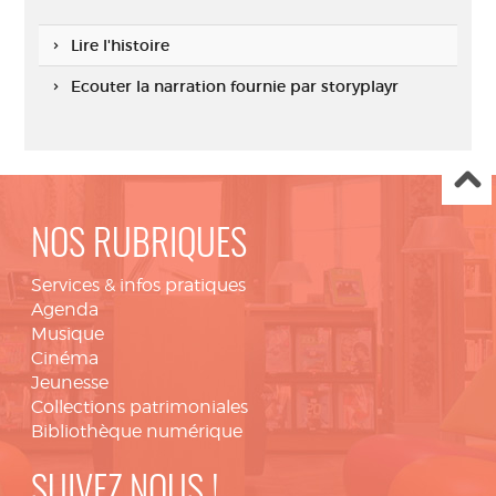
Lire l'histoire
Ecouter la narration fournie par storyplayr
NOS RUBRIQUES
Services & infos pratiques
Agenda
Musique
Cinéma
Jeunesse
Collections patrimoniales
Bibliothèque numérique
SUIVEZ NOUS !