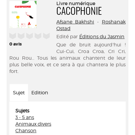
(Nouve
Livre numérique
par
fenêtr
CACOPHONIE
mail
Afsane Bakhshi
-
Roshanak
Ostad
/5
Edité par
Éditions du Jasmin
0
avis
Que de bruit aujourd'hui !
Cui-Cui, Croa Croa, Cri Cri,
Rou Rou… Tous les animaux chantent de leur
plus belle voix, et ce sera à qui chantera le plus
fort.
Sujet
Edition
Sujets
3 - 5 ans
Animaux divers
Chanson