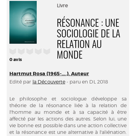
(Nouve
par
Livre
fenêtr
mail
RÉSONANCE : UNE
SOCIOLOGIE DE LA
RELATION AU
/5
MONDE
0
avis
Hartmut Rosa (1965-....). Auteur
Edité par
la Découverte
- paru en DL 2018
Le philosophe et sociologue développe sa
théorie de la résonance liée à la relation de
l'homme au monde et à sa capacité à être
affecté par les actions des autres. Selon lui, une
vie bonne est possible dans une action collective
et la résonance est une alternative à l'aliénation.