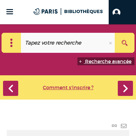
Recherche avancée
Comment s'inscrire ?
Lien
perma
Envo