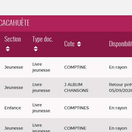
, CACAHUÈTE
Section
Type doc.
Cote
Disponibili
Livre
Jeunesse
COMPTINE
En rayon
jeunesse
Livre
J ALBUM
Retour pré
Jeunesse
jeunesse
CHANSONS
05/09/202
Livre
Enfance
COMPTINES
En rayon
jeunesse
Livre
Jeunesse
COMPTINE
En rayon
jeunesse