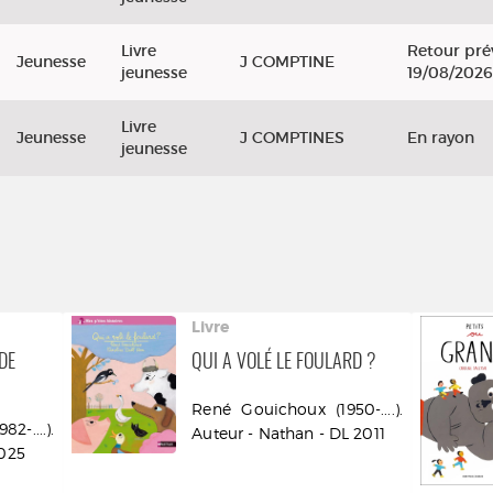
Livre
Retour pré
Jeunesse
J COMPTINE
jeunesse
19/08/2026
Livre
Jeunesse
J COMPTINES
En rayon
jeunesse
Livre
DE
QUI A VOLÉ LE FOULARD ?
René Gouichoux (1950-....).
2-....).
Auteur - Nathan - DL 2011
2025