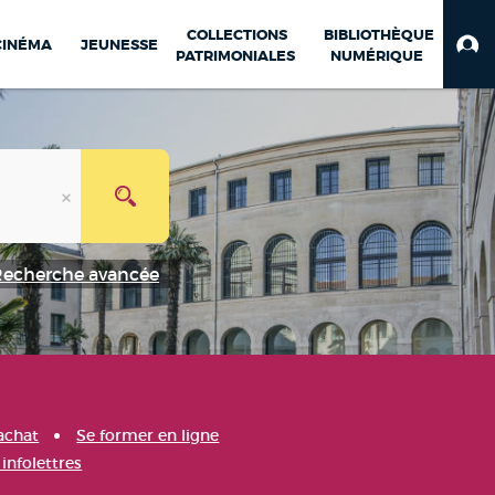
COLLECTIONS
BIBLIOTHÈQUE
CINÉMA
JEUNESSE
PATRIMONIALES
NUMÉRIQUE
Recherche avancée
achat
Se former en ligne
infolettres