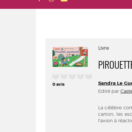
Livre
PIROUETT
/5
Sandra Le Gu
0
avis
Edité par
Cast
La célèbre co
carton, les es
l'avion à réact