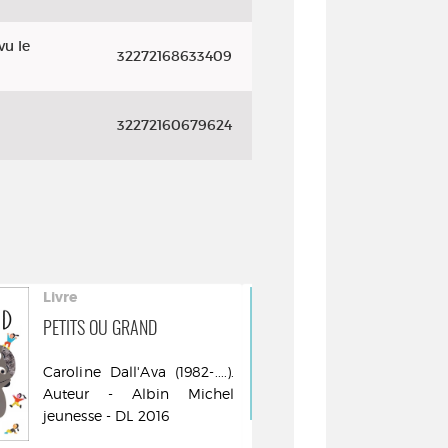
vu le
32272168633409
32272160679624
Livre
Livre
PETITS OU GRAND
JE SUIS
Caroline Dall'Ava (1982-....).
Caroline Dall
Auteur - Albin Michel
Auteur - l
jeunesse - DL 2016
2020