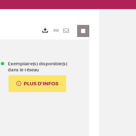
Lien
Exports
permanent
Envoyer
(Nouvelle
par
fenêtre)
mail
Exemplaire(s) disponible(s)
dans le réseau
PLUS D'INFOS