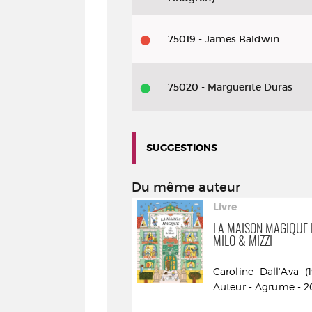
75019 - James Baldwin
75020 - Marguerite Duras
SUGGESTIONS
Du même auteur
ivre
Livre
ACHE-CACHE LUTINS
LA MAISON MAGIQUE 
MILO & MIZZI
aroline Dall'Ava (1982-....).
Caroline Dall'Ava (198
uteur - l'Agrume - DL
Auteur - Agrume - 
024