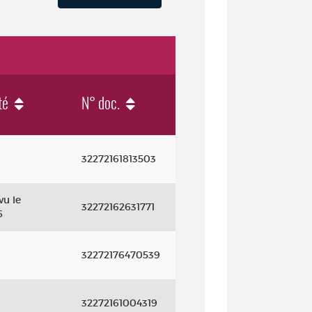
té
N° doc.
32272161813503
vu le
32272162631771
6
32272176470539
32272161004319