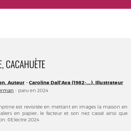
E, CACAHUÈTE
en. Auteur
-
Caroline Dall'Ava (1982-....). Illustrateur
erman
- paru en 2024
mptine est revisitée en mettant en images la maison en
caliers en papier, le facteur et son nez cassé ainsi que
ion. ©Electre 2024