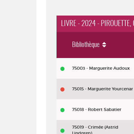
LIVRE - 2024 - PIROUETTE
Bibliothèque
Livre
75003 - Marguerite Audoux
-
2024
75015 - Marguerite Yourcenar
-
Pirouette,
cacahuète
75018 - Robert Sabatier
75019 - Crimée (Astrid
Lindgren)