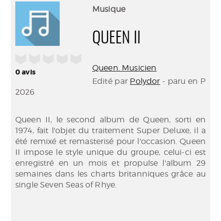
(Nouve
par
Musique
fenêtr
mail
QUEEN II
/5
Queen. Musicien
0
avis
Edité par
Polydor
- paru en P
2026
Queen II, le second album de Queen, sorti en
1974, fait l'objet du traitement Super Deluxe, il a
été remixé et remasterisé pour l'occasion. Queen
II impose le style unique du groupe, celui-ci est
enregistré en un mois et propulse l'album 29
semaines dans les charts britanniques grâce au
single Seven Seas of Rhye.