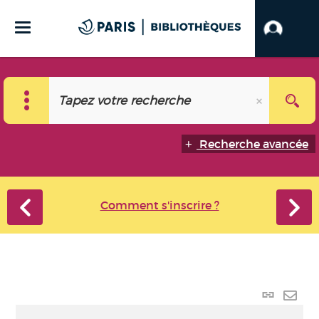
Recherche avancée
Comment s'inscrire ?
Lien
perma
Envo