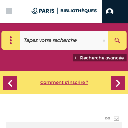
Recherche avancée
Comment s'inscrire ?
Lien
perma
Envo