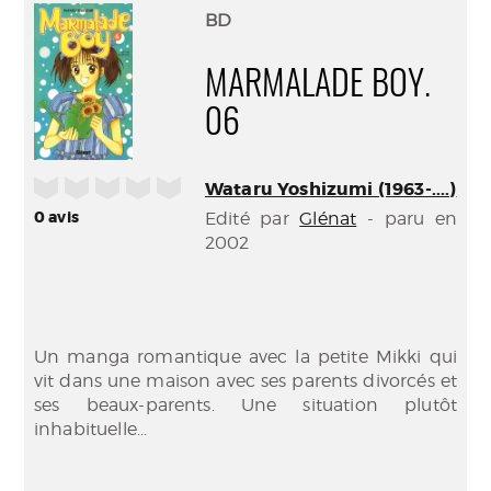
(Nouve
par
BD
fenêtr
mail
MARMALADE BOY.
06
/5
Wataru Yoshizumi (1963-....)
0
avis
Edité par
Glénat
- paru en
2002
Un manga romantique avec la petite Mikki qui
vit dans une maison avec ses parents divorcés et
ses beaux-parents. Une situation plutôt
inhabituelle...