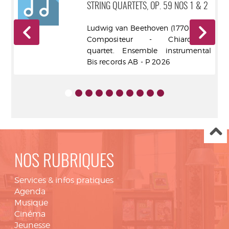
STRING QUARTETS, OP. 59 NOS 1 & 2
27)
Ludwig van Beethoven (1770-1827).
) -
Compositeur - Chiaroscuro
dor
quartet. Ensemble instrumental
Bis records AB - P 2026
NOS RUBRIQUES
Services & infos pratiques
Agenda
Musique
Cinéma
Jeunesse