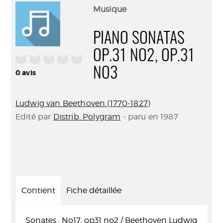
(Nouve
par
Musique
fenêtr
mail
PIANO SONATAS
OP.31 NO2, OP.31
/5
NO3
0
avis
Ludwig van Beethoven (1770-1827)
Edité par
Distrib. Polygram
- paru en 1987
Contient
Fiche détaillée
Sonates : No17, op31 no2 / Beethoven Ludwig