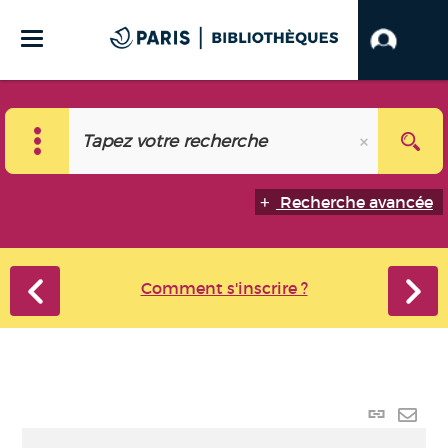
Recherche avancée
Comment s'inscrire ?
Lien
perma
Envo