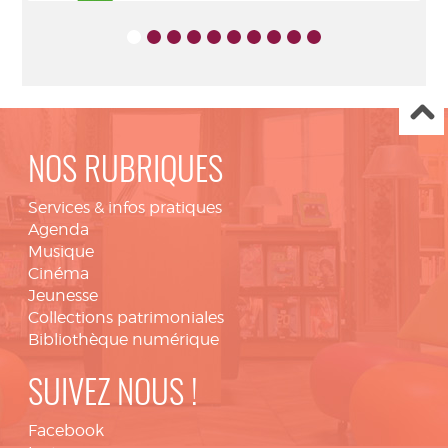
NOS RUBRIQUES
Services & infos pratiques
Agenda
Musique
Cinéma
Jeunesse
Collections patrimoniales
Bibliothèque numérique
SUIVEZ NOUS !
Facebook