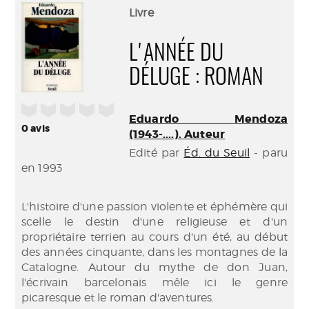
(Nouve
par
Livre
fenêtr
mail
L'ANNÉE DU
DÉLUGE : ROMAN
/5
Eduardo Mendoza
0
avis
(1943-....). Auteur
Edité par
Éd. du Seuil
- paru
en 1993
L'histoire d'une passion violente et éphémère qui
scelle le destin d'une religieuse et d'un
propriétaire terrien au cours d'un été, au début
des années cinquante, dans les montagnes de la
Catalogne. Autour du mythe de don Juan,
l'écrivain barcelonais mêle ici le genre
picaresque et le roman d'aventures.