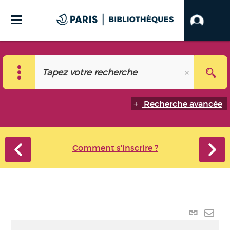
Recherche avancée
Comment s'inscrire ?
Lien
perma
Envo