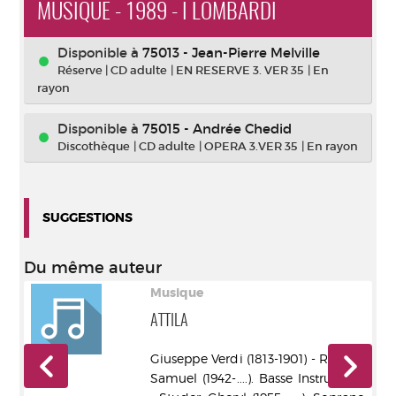
MUSIQUE - 1989 - I LOMBARDI
Disponible à
75013 - Jean-Pierre Melville
Réserve
|
CD adulte
|
EN RESERVE 3. VER 35
|
En
rayon
Disponible à
75015 - Andrée Chedid
Discothèque
|
CD adulte
|
OPERA 3.VER 35
|
En rayon
SUGGESTIONS
Du même auteur
Musique
CO
ATTILA
Giuseppe Verdi (1813-1901) - Ramey,
rdi
Samuel (1942-....). Basse Instrument