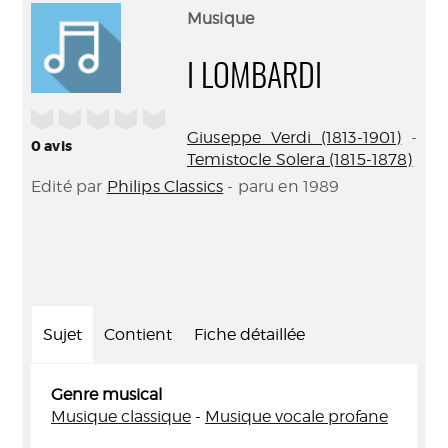
(Nouve
par
Musique
fenêtr
mail
I LOMBARDI
/5
Giuseppe Verdi (1813-1901)
-
0
avis
Temistocle Solera (1815-1878)
Edité par
Philips Classics
- paru en 1989
Sujet
Contient
Fiche détaillée
Genre musical
Musique classique
-
Musique vocale profane