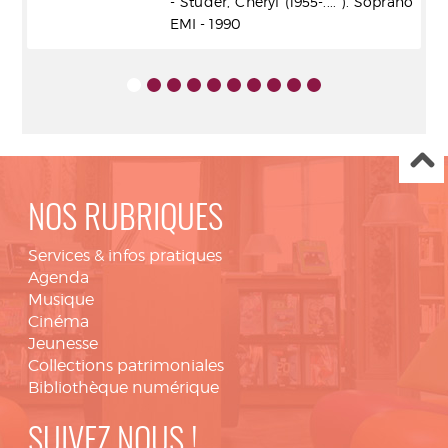
- Studer, Cheryl (1955-.... ). Soprano
EMI - 1990
NOS RUBRIQUES
Services & infos pratiques
Agenda
Musique
Cinéma
Jeunesse
Collections patrimoniales
Bibliothèque numérique
SUIVEZ NOUS !