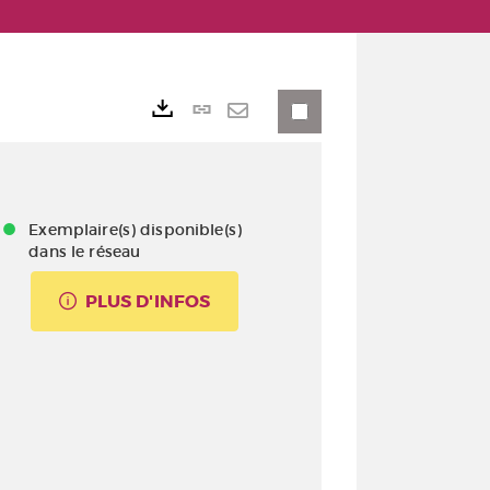
Lien
Exports
permanent
Envoyer
(Nouvelle
par
fenêtre)
mail
Exemplaire(s) disponible(s)
dans le réseau
PLUS D'INFOS