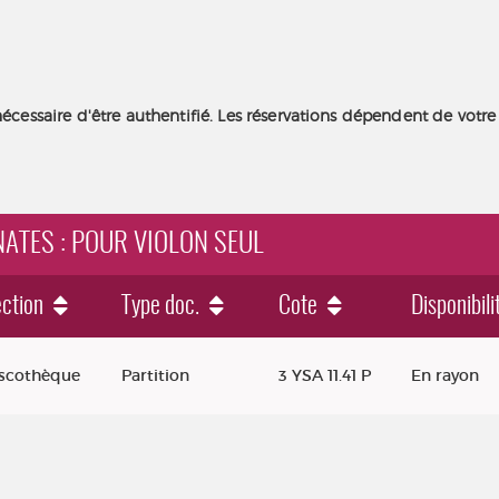
nécessaire d'être authentifié. Les réservations dépendent de votre
ONATES : POUR VIOLON SEUL
ction
Type doc.
Cote
Disponibili
scothèque
Partition
3 YSA 11.41 P
En rayon