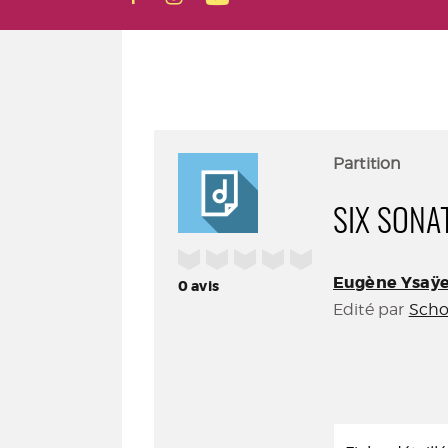
Partition
SIX SONA
/5
Eugène Ysaÿ
0
avis
Edité par
Scho