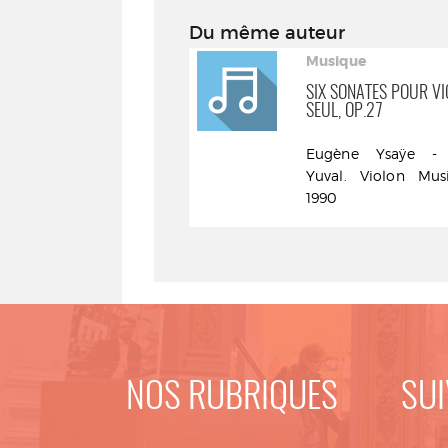
sonates
Du même auteur
:
usique
Musique
pour
ORKS FOR VIOLIN &
SIX SONATES POUR V
RCHESTRA
SEUL, OP.27
violon
seul
Eugène Ysaÿe.
Eugène Ysaÿe - 
ompositeur - Breuninger,
Yuval. Violon Mus
lbrecht - Gentscheff,
1990
elisar. Chef d’orchestre
PO - 2006
NOS RUBRIQUES
SUI