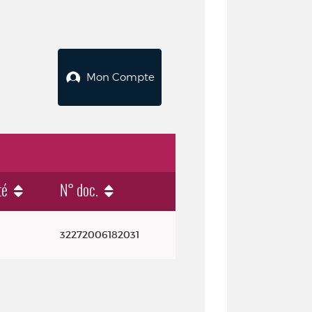
Mon Compte
té
N° doc.
32272006182031