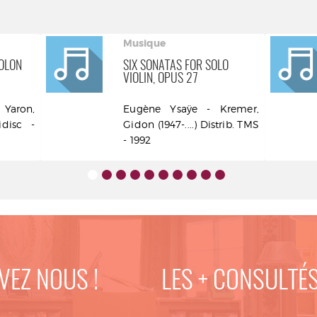
Musique
IOLON
SIX SONATAS FOR SOLO
VIOLIN, OPUS 27
Yaron,
Eugène Ysaÿe - Kremer,
idisc -
Gidon (1947-....) Distrib. TMS
- 1992
VEZ NOUS !
LES + CONSULTÉ