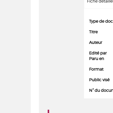
Fiche détaill
Type de do
Titre
Auteur
Edité par
Paru en
Format
Public visé
N° du docu