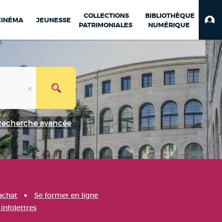
COLLECTIONS
BIBLIOTHÈQUE
CINÉMA
JEUNESSE
PATRIMONIALES
NUMÉRIQUE
Recherche avancée
achat
Se former en ligne
infolettres