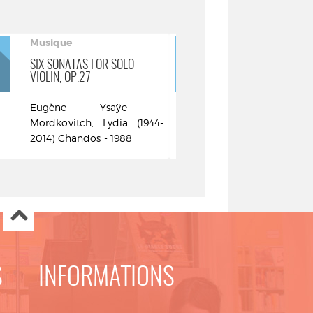
Musique
Musique
SIX SONATAS FOR SOLO
VIOLIN CONC
VIOLIN, OP.27
Henri Vieu
Eugène Ysaÿe -
1881) - Sain
Mordkovitch, Lydia (1944-
- Van Keul
2014) Chandos - 1988
Violon Philip
S
INFORMATIONS