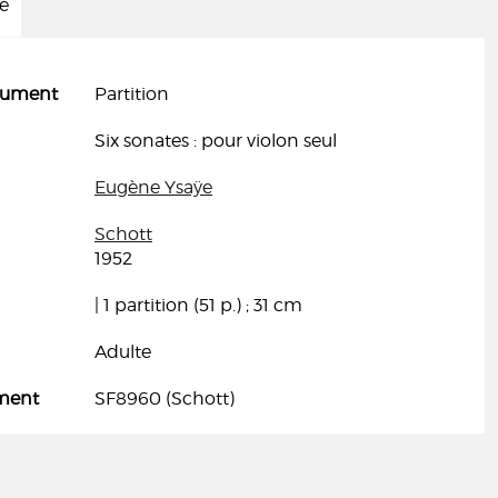
ée
cument
Partition
Six sonates : pour violon seul
Eugène Ysaÿe
Schott
1952
| 1 partition (51 p.) ; 31 cm
Adulte
ment
SF8960 (Schott)