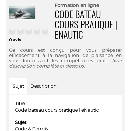
(Nouve
par
Formation en ligne
fenêtr
mail
CODE BATEAU
COURS PRATIQUE |
/5
ENAUTIC
0
avis
Ce cours est conçu pour vous préparer
efficacement à la navigation de plaisance en
vous fournissant les compétences prat
... (voir
description complète ci-dessous)
Sujet
Description
Titre
Code bateau cours pratique | eNautic
Sujet
Code & Permis