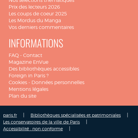
Nos sélections thématiques
Prix des lecteurs 2026
Les coups de coeur 2025
Les Mordus du Manga
Vos derniers commentaires
INFORMATIONS
FAQ
-
Contact
Magazine EnVue
Des bibliothèques accessibles
Foreign in Paris ?
Cookies
-
Données personnelles
Mentions légales
Plan du site
|
|
paris.fr
Bibliothèques spécialisées et patrimoniales
|
Les conservatoires de la ville de Paris
|
Accessibilité : non conforme