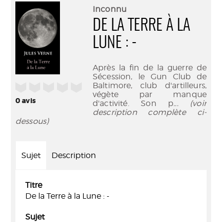
(Nouve
par
Inconnu
fenêtr
mail
DE LA TERRE À LA
LUNE : -
Après la fin de la guerre de
Sécession, le Gun Club de
Baltimore, club d'artilleurs,
/5
végète par manque
0
avis
d'activité. Son p
... (voir
description complète ci-
dessous)
Sujet
Description
Titre
De la Terre à la Lune : -
Sujet