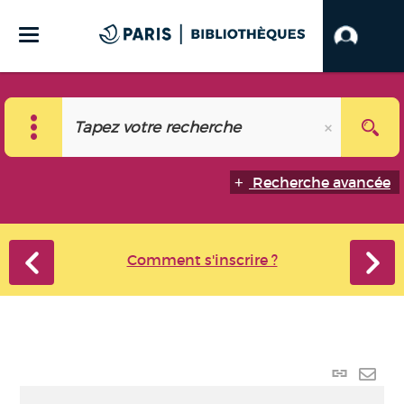
Recherche avancée
Comment s'inscrire ?
Lien
perma
Envo