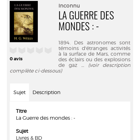
(Nouve
par
Inconnu
fenêtr
mail
LA GUERRE DES
MONDES : -
1894. Des astronomes sont
témoins d'étranges activités
/5
à la surface de Mars, comme
0
avis
des éclairs ou des explosions
de gaz
... (voir description
complète ci-dessous)
Sujet
Description
Titre
La Guerre des mondes : -
Sujet
Livres & BD