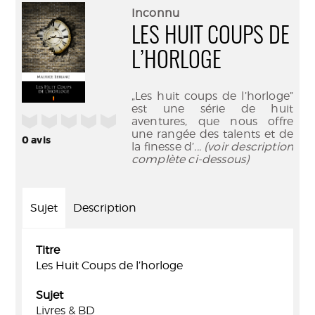
(Nouve
par
Inconnu
fenêtr
mail
LES HUIT COUPS DE
L’HORLOGE
„Les huit coups de l’horloge”
est une série de huit
/5
aventures, que nous offre
une rangée des talents et de
0
avis
la finesse d’
... (voir description
complète ci-dessous)
Sujet
Description
Titre
Les Huit Coups de l’horloge
Sujet
Livres & BD