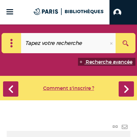
Recherche avancée
Comment s'inscrire ?
Lien
perma
Envo