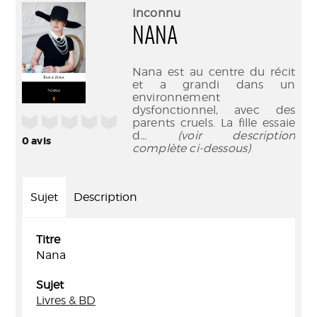
(Nouve
par
Inconnu
fenêtr
mail
NANA
Nana est au centre du récit
et a grandi dans un
environnement
dysfonctionnel, avec des
/5
parents cruels. La fille essaie
d
... (voir description
0
avis
complète ci-dessous)
Sujet
Description
Titre
Nana
Sujet
Livres & BD