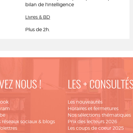
bilan de l'intelligence
Livres & BD
Plus de 2h.
VEZ NOUS !
LES + CONSULTÉ
book
Les nouveautés
gram
Horaires et fermetures
be
Nos sélections thématiques
 réseaux sociaux & blogs
Prix des lecteurs 2026
folettres
Les coups de coeur 2025