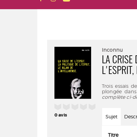
Inconnu
LA CRISE 
L'ESPRIT,
Trois essais d
plongée dans l
complète ci-d
/5
0
avis
Sujet
Descr
Titre