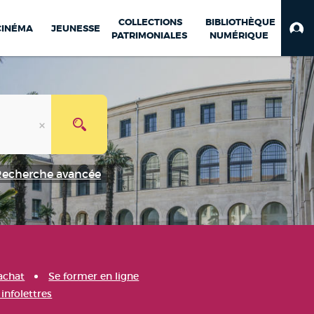
COLLECTIONS
BIBLIOTHÈQUE
CINÉMA
JEUNESSE
PATRIMONIALES
NUMÉRIQUE
Recherche avancée
achat
Se former en ligne
infolettres