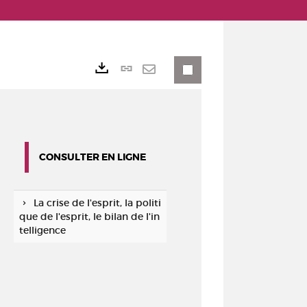
Lien
Exports
permanent
Envoyer
(Nouvelle
par
fenêtre)
mail
CONSULTER EN LIGNE
La crise de l'esprit, la politi
que de l'esprit, le bilan de l'in
telligence