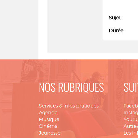
Sujet
Durée
NOS RUBRIQUES
SUI
Services & infos pratiques
Face
Agenda
Insta
Musique
Youtu
Cinéma
Autres
Jeunesse
Les in