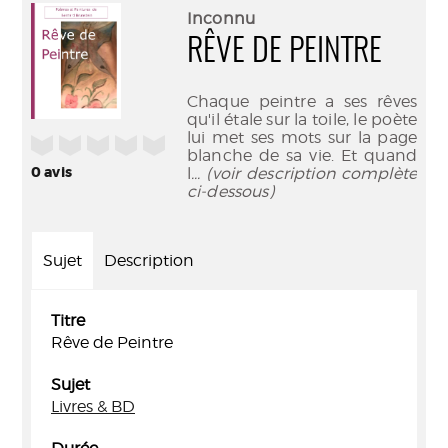
(Nouve
par
Inconnu
fenêtr
mail
RÊVE DE PEINTRE
Chaque peintre a ses rêves
qu'il étale sur la toile, le poète
lui met ses mots sur la page
/5
blanche de sa vie. Et quand
0
avis
l
... (voir description complète
ci-dessous)
Sujet
Description
Titre
Rêve de Peintre
Sujet
Livres & BD