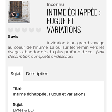
(Nouve
par
Inconnu
fenêtr
mail
INTIME ÉCHAPPÉE :
FUGUE ET
VARIATIONS
/5
0
avis
Invitation à un grand voyage
au coeur de l'intime. Là où, sur lechemin vers les
rivages abandonnés du plus profond de ce
... (voir
description complète ci-dessous)
Sujet
Description
Titre
Intime échappée : Fugue et variations
Sujet
Livres & BD