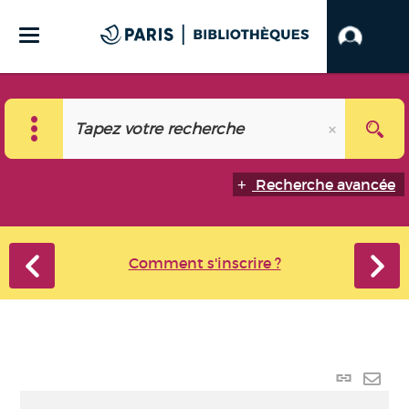
Recherche avancée
Comment s'inscrire ?
Lien
perma
Envo