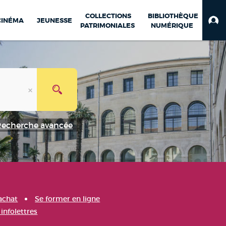
COLLECTIONS
BIBLIOTHÈQUE
CINÉMA
JEUNESSE
PATRIMONIALES
NUMÉRIQUE
Recherche avancée
achat
Se former en ligne
infolettres