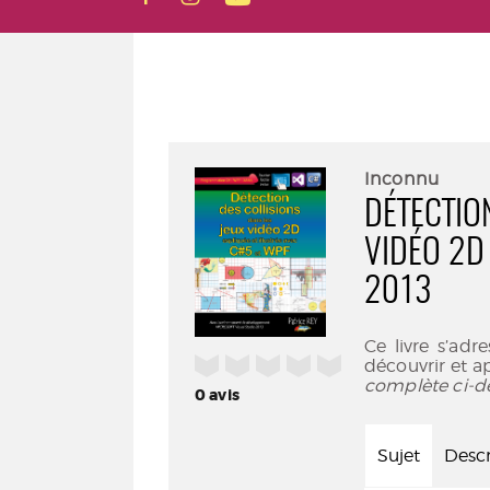
Inconnu
DÉTECTIO
VIDÉO 2D 
2013
Ce livre s’ad
/5
découvrir et ap
complète ci-d
0
avis
Sujet
Descr