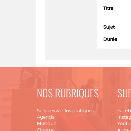
Titre
Sujet
Durée
NOS RUBRIQUES
SUI
Services & infos pratiques
Face
Agenda
Insta
Musique
Youtu
Cinéma
Autres