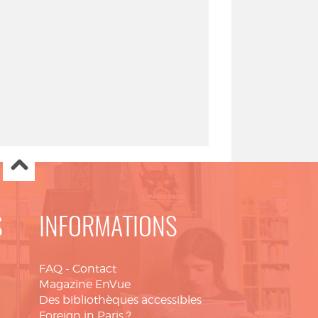
S
INFORMATIONS
FAQ
-
Contact
Magazine EnVue
Des bibliothèques accessibles
Foreign in Paris ?