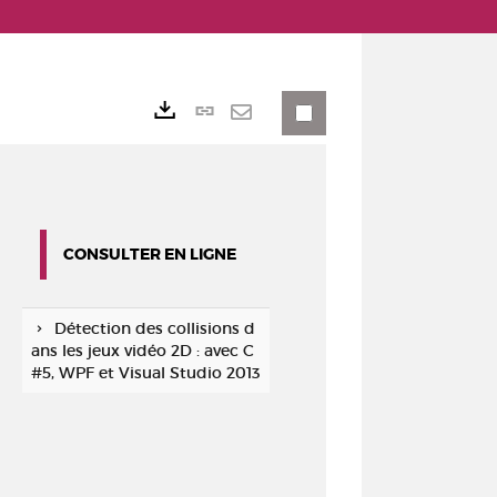
Lien
Exports
permanent
Envoyer
(Nouvelle
par
fenêtre)
mail
CONSULTER EN LIGNE
Détection des collisions d
ans les jeux vidéo 2D : avec C
#5, WPF et Visual Studio 2013