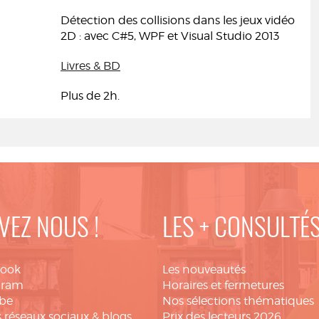
Détection des collisions dans les jeux vidéo
2D : avec C#5, WPF et Visual Studio 2013
Livres & BD
Plus de 2h.
VEZ NOUS !
LES + CONSULTÉ
book
Les nouveautés
gram
Horaires et fermetures
be
Nos sélections thématiques
 réseaux sociaux & blogs
Prix des lecteurs 2026