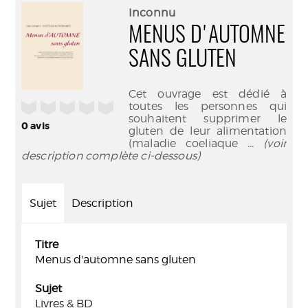
(Nouve
par
Inconnu
fenêtr
mail
MENUS D'AUTOMNE
SANS GLUTEN
Cet ouvrage est dédié à
/5
toutes les personnes qui
souhaitent supprimer le
0
avis
gluten de leur alimentation
(maladie coeliaque
... (voir
description complète ci-dessous)
Sujet
Description
Titre
Menus d'automne sans gluten
Sujet
Livres & BD