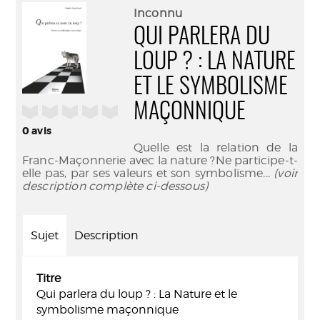
(Nouve
par
Inconnu
fenêtr
mail
QUI PARLERA DU
LOUP ? : LA NATURE
ET LE SYMBOLISME
MAÇONNIQUE
/5
0
avis
Quelle est la relation de la
Franc-Maçonnerie avec la nature ?Ne participe-t-
elle pas, par ses valeurs et son symbolisme
... (voir
description complète ci-dessous)
Sujet
Description
Titre
Qui parlera du loup ? : La Nature et le
symbolisme maçonnique