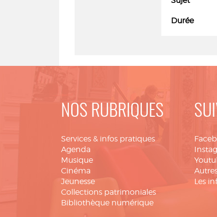
Sujet
Durée
NOS RUBRIQUES
SUI
Services & infos pratiques
Face
Agenda
Insta
Musique
Youtu
Cinéma
Autres
Jeunesse
Les in
Collections patrimoniales
Bibliothèque numérique