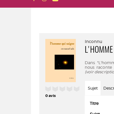
Inconnu
L'HOMME 
Dans "L'homm
nous raconte
(voir descript
/5
Sujet
Descr
0
avis
Titre