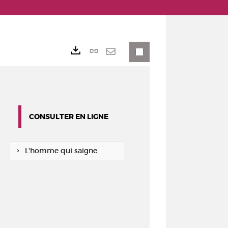
Lien
Exports
permanent
Envoyer
(Nouvelle
par
fenêtre)
mail
CONSULTER EN LIGNE
L'homme qui saigne