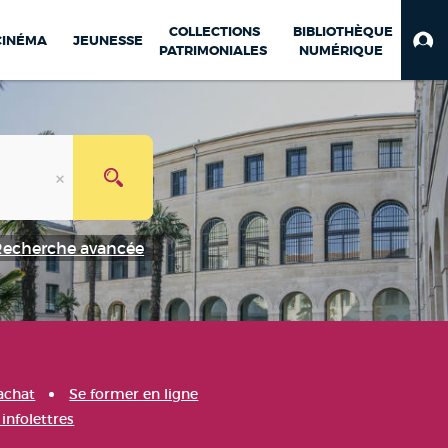
COLLECTIONS
BIBLIOTHÈQUE
CINÉMA
JEUNESSE
PATRIMONIALES
NUMÉRIQUE
Recherche avancée
achat
Se former en ligne
infolettres