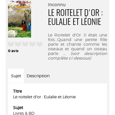
(Nouve
par
Inconnu
fenêtr
mail
LE ROITELET D'OR :
EULALIE ET LÉONIE
Le Roitelet d'Or. Il était une
fois...Quand une petite fille
/5
parle et chante comme les
oiseaux et quand un oiseau
0
avis
parle
... (voir description
complète ci-dessous)
Sujet
Description
Titre
Le roitelet d'or : Eulalie et Léonie
Sujet
Livres & BD