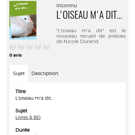
(Nouve
par
Inconnu
fenêtr
mail
L'OISEAU M'A DIT...
"L'oiseau m'a dit" est le
nouveau recueil de poésies
de Nicole Durand.
/5
0
avis
Sujet
Description
Titre
L'oiseau m'a dit...
Sujet
Livres & BD
Durée