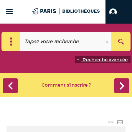
Recherche avancée
Comment s'inscrire ?
Lien
perma
Envo