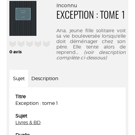
(Nouve
par
Inconnu
fenêtr
mail
EXCEPTION : TOME 1
Ana, jeune fille solitaire voit
sa vie bouleversée lorsqu'elle
doit déménager chez son
/5
père. Elle tente alors de
0
avis
reprend
... (voir description
complète ci-dessous)
Sujet
Description
Titre
Exception : tome 1
Sujet
Livres & BD