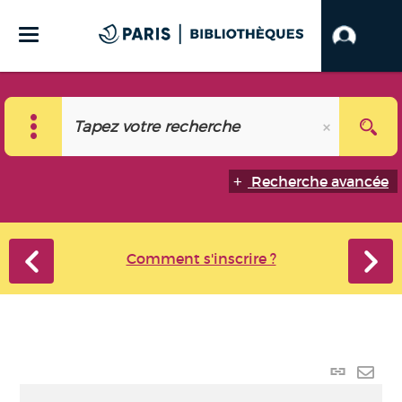
Recherche avancée
Comment s'inscrire ?
Lien
perma
Envo