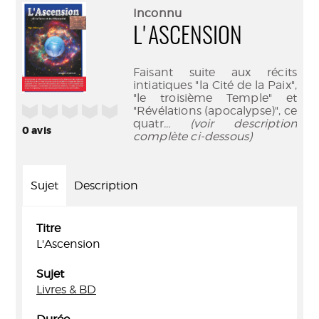
(Nouve
par
Inconnu
fenêtr
mail
L'ASCENSION
Faisant suite aux récits
intiatiques "la Cité de la Paix",
"le troisième Temple" et
/5
"Révélations (apocalypse)", ce
quatr
... (voir description
0
avis
complète ci-dessous)
Sujet
Description
Titre
L'Ascension
Sujet
Livres & BD