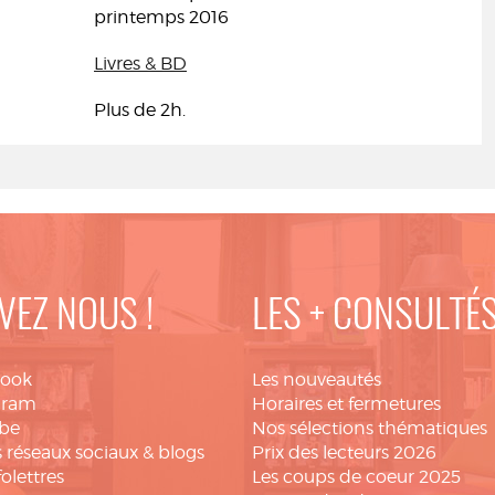
printemps 2016
Livres & BD
Plus de 2h.
VEZ NOUS !
LES + CONSULTÉ
book
Les nouveautés
gram
Horaires et fermetures
be
Nos sélections thématiques
 réseaux sociaux & blogs
Prix des lecteurs 2026
folettres
Les coups de coeur 2025