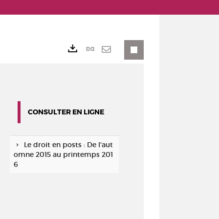
Lien
Exports
permanent
Envoyer
(Nouvelle
par
fenêtre)
mail
CONSULTER EN LIGNE
Le droit en posts : De l'aut
omne 2015 au printemps 201
6