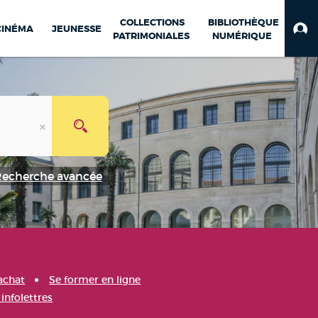
COLLECTIONS
BIBLIOTHÈQUE
CINÉMA
JEUNESSE
PATRIMONIALES
NUMÉRIQUE
Recherche avancée
achat
Se former en ligne
infolettres