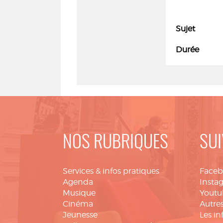
Sujet
Durée
NOS RUBRIQUES
SUI
Services & infos pratiques
Face
Agenda
Insta
Musique
Youtu
Cinéma
Autres
Jeunesse
Les in