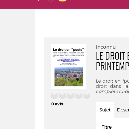
Inconnu
LE DROIT
PRINTEMP
Le droit en "p
droit dans la
complète ci-d
/5
0
avis
Sujet
Descr
Titre