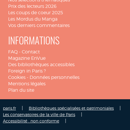
Prix des lecteurs 2026
Les coups de coeur 2025
Les Mordus du Manga
Vos derniers commentaires
INFORMATIONS
FAQ
-
Contact
Magazine EnVue
Des bibliothèques accessibles
Foreign in Paris ?
Cookies
-
Données personnelles
Mentions légales
Plan du site
|
|
paris.fr
Bibliothèques spécialisées et patrimoniales
|
Les conservatoires de la ville de Paris
|
Accessibilité : non conforme