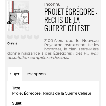
(Nouve
par
Inconnu
fenêtr
mail
PROJET ÉGRÉGORE :
RÉCITS DE LA
GUERRE CÉLESTE
/5
2100.Alors que le Nouveau
0
avis
Royaume instrumentalise les
hommes, le clan Terre-Mère
donne naissance à des Égrégores : des H
... (voir
description complète ci-dessous)
Sujet
Description
Titre
Projet Égrégore : Récits de la Guerre Céleste
Sujet