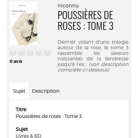
(Nouve
par
Inconnu
fenêtr
mail
POUSSIÈRES DE
ROSES : TOME 3
Dernier volant d'une trilogie
autour de la rose, le tome 3
/5
rassemble les saveurs
naissantes de la tendresse
0
avis
jusqu'à l'ex
... (voir description
complète ci-dessous)
Sujet
Description
Titre
Poussières de roses : Tome 3
Sujet
Livres & BD