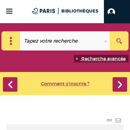
Recherche avancée
Comment s'inscrire ?
Lien
perma
Envo