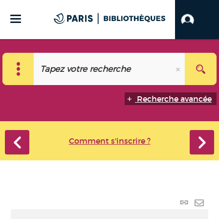
Recherche avancée
Comment s'inscrire ?
Lien
perma
Envo