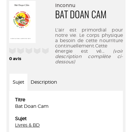
(Nouve
par
Inconnu
fenêtr
mail
BAT DOAN CAM
L'air est primordial pour
notre vie. Le corps physique
a besoin de cette nourriture
continuellement.Cette
/5
énergie est vé
... (voir
description complète ci-
0
avis
dessous)
Sujet
Description
Titre
Bat Doan Cam
Sujet
Livres & BD