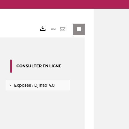
Lien
Exports
permanent
Envoyer
(Nouvelle
par
fenêtre)
mail
CONSULTER EN LIGNE
Exposée : Djihad 4.0