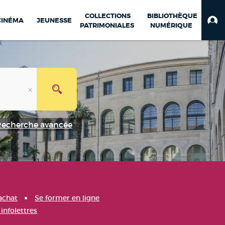
COLLECTIONS
BIBLIOTHÈQUE
CINÉMA
JEUNESSE
PATRIMONIALES
NUMÉRIQUE
Recherche avancée
achat
Se former en ligne
infolettres