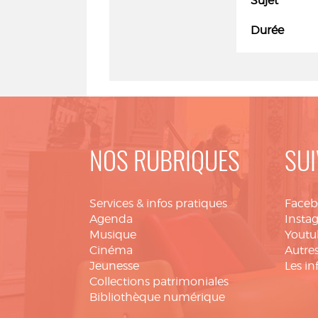
Sujet
Durée
NOS RUBRIQUES
SUI
Services & infos pratiques
Face
Agenda
Insta
Musique
Youtu
Cinéma
Autres
Jeunesse
Les in
Collections patrimoniales
Bibliothèque numérique