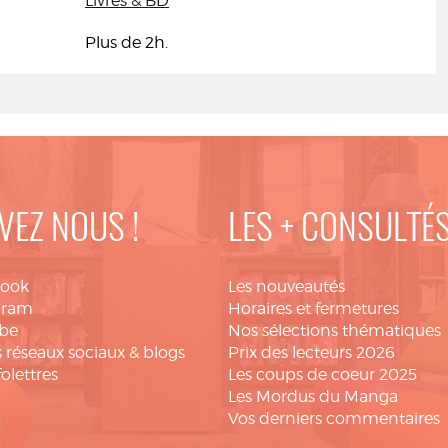
Livres & BD
Plus de 2h.
VEZ NOUS !
LES + CONSULTÉ
book
Les nouveautés
gram
Horaires et fermetures
be
Nos sélections thématiques
 réseaux sociaux & blogs
Prix des lecteurs 2026
folettres
Les coups de coeur 2025
Les Mordus du Manga
Vos derniers commentaires