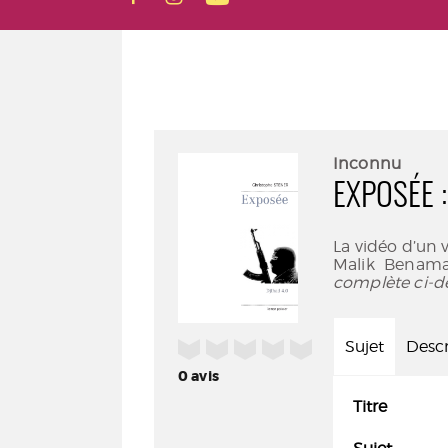
Inconnu
EXPOSÉE :
La vidéo d’un v
Malik Benama
complète ci-d
/5
Sujet
Descr
0
avis
Titre